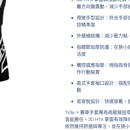
離方向盤震動，減少手部
預彎手型設計
：符合手部
控精準度
外縫線結構
：減少壓力點
指關節加厚防護
：在狹小
活度
觸控感應指墊
：拇指與食
作行動裝置
直式手套袖口設計
：搭配
動
易穿脫設計
：快速穿戴，
Tide + 賽車手套專為高壓
皆能勝任。3D HTX 掌面有
依然維持舒適與專注，並在狹小