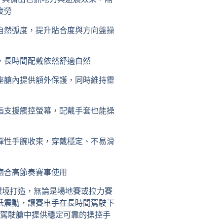
疲勞
自然弧度，提升貼合度與方向盤操
，長時間配戴依然舒適自然
座艙內提供額外保護，同時維持靈
指支援觸控螢幕，配戴手套也能操
彈性手腕收束，穿戴穩定、不易滑
適合高節奏賽事使用
競技環境打造，無論是場地賽或拉力賽
效降低震動，讓賽車手在長時間駕駛下
駕駛艙中提供穩定可靠的操控手