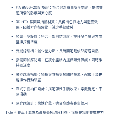
FIA 8856-2018 認證
：符合最新賽事安全規範，提供賽
道所需的防護與安心感
3D HTX 掌面與指部材質
：具備出色抓地力與避震效
果，隔離方向盤震動，減少手部疲勞
預彎手型設計
：符合手部自然弧度，提升貼合度與方向
盤操控精準度
外縫線結構
：減少壓力點，長時間配戴依然舒適自然
指關節加厚防護
：在狹小座艙內提供額外保護，同時維
持靈活度
觸控感應指墊
：拇指與食指支援觸控螢幕，配戴手套也
能操作行動裝置
直式手套袖口設計
：搭配彈性手腕收束，穿戴穩定、不
易滑動
易穿脫設計
：快速穿戴，適合高節奏賽事使用
Tide + 賽車手套專為高壓競技環境打造，無論是場地賽或拉力