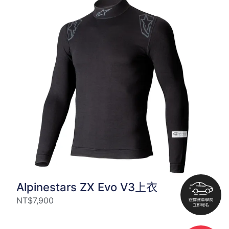
Alpinestars ZX Evo V3上衣
NT$
7,900