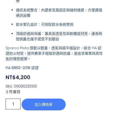
勞
通訊系統整合
：內建麥克風固定與線材通道，方便連接
通訊設備
飲水管孔設計
：可搭配飲水系統使用
頂級舒適與保護
：兼具高透氣性與軟觸感材質，讓長時
間佩戴也幾乎感受不到壓迫
Sparco Pista 頭套以輕量、透氣與超平縫設計，結合 FIA 認
證防火材質，提供賽車手極致舒適與防護，是追求專業與高性
能的理想選擇。
FIA 8856-2018 認證
NT$
4,200
SKU: 011090230100
3 件庫存
加入購物車