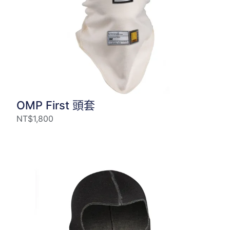
OMP First 頭套
NT$
1,800