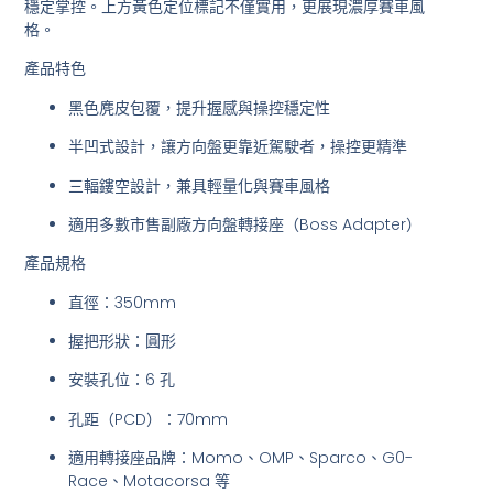
穩定掌控。上方黃色定位標記不僅實用，更展現濃厚賽車風
格。
產品特色
黑色麂皮包覆，提升握感與操控穩定性
半凹式設計，讓方向盤更靠近駕駛者，操控更精準
三輻鏤空設計，兼具輕量化與賽車風格
適用多數市售副廠方向盤轉接座（Boss Adapter）
產品規格
直徑：350mm
握把形狀：圓形
安裝孔位：6 孔
孔距（PCD）：70mm
適用轉接座品牌：Momo、OMP、Sparco、G0-
Race、Motacorsa 等