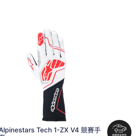
Alpinestars Tech 1-ZX V4 競賽手