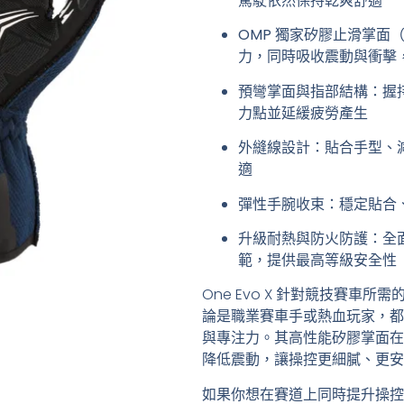
駕駛依然保持乾爽舒適
OMP 獨家矽膠止滑掌面
力，同時吸收震動與衝擊
預彎掌面與指部結構
：握
力點並延緩疲勞產生
外縫線設計
：貼合手型、
適
彈性手腕收束
：穩定貼合
升級耐熱與防火防護
：全面
範，提供最高等級安全性
One Evo X 針對競技賽車
論是職業賽車手或熱血玩家，都
與專注力。其高性能矽膠掌面在
降低震動，讓操控更細膩、更安
如果你想在賽道上同時提升
操控