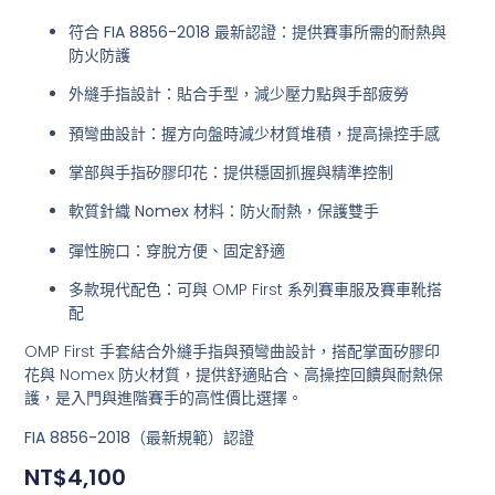
符合 FIA 8856-2018 最新認證
：提供賽事所需的耐熱與
防火防護
外縫手指設計
：貼合手型，減少壓力點與手部疲勞
預彎曲設計
：握方向盤時減少材質堆積，提高操控手感
掌部與手指矽膠印花
：提供穩固抓握與精準控制
軟質針織 Nomex 材料
：防火耐熱，保護雙手
彈性腕口
：穿脫方便、固定舒適
多款現代配色
：可與 OMP First 系列賽車服及賽車靴搭
配
OMP First 手套結合外縫手指與預彎曲設計，搭配掌面矽膠印
花與 Nomex 防火材質，提供舒適貼合、高操控回饋與耐熱保
護，是入門與進階賽手的高性價比選擇。
FIA 8856-2018（最新規範）認證
NT$
4,100