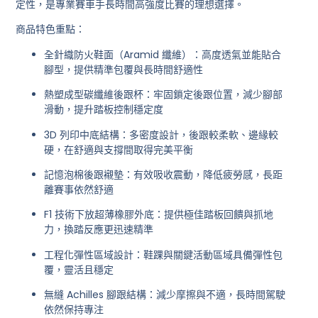
定性，是專業賽車手長時間高強度比賽的理想選擇。
商品特色重點：
全針織防火鞋面（Aramid 纖維）
：高度透氣並能貼合
腳型，提供精準包覆與長時間舒適性
熱塑成型碳纖維後跟杯
：牢固鎖定後跟位置，減少腳部
滑動，提升踏板控制穩定度
3D 列印中底結構
：多密度設計，後跟較柔軟、邊緣較
硬，在舒適與支撐間取得完美平衡
記憶泡棉後跟襯墊
：有效吸收震動，降低疲勞感，長距
離賽事依然舒適
F1 技術下放超薄橡膠外底
：提供極佳踏板回饋與抓地
力，換踏反應更迅速精準
工程化彈性區域設計
：鞋踝與關鍵活動區域具備彈性包
覆，靈活且穩定
無縫 Achilles 腳跟結構
：減少摩擦與不適，長時間駕駛
依然保持專注