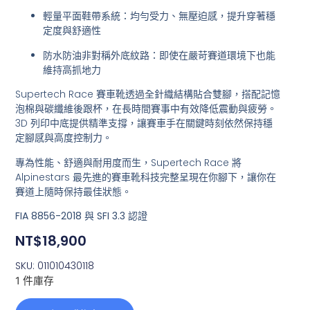
輕量平面鞋帶系統
：均勻受力、無壓迫感，提升穿著穩
定度與舒適性
防水防油非對稱外底紋路
：即使在嚴苛賽道環境下也能
維持高抓地力
Supertech Race 賽車靴透過全針織結構貼合雙腳，搭配記憶
泡棉與碳纖維後跟杯，在長時間賽事中有效降低震動與疲勞。
3D 列印中底提供精準支撐，讓賽車手在關鍵時刻依然保持穩
定腳感與高度控制力。
專為
性能、舒適與耐用度
而生，Supertech Race 將
Alpinestars 最先進的賽車靴科技完整呈現在你腳下，讓你在
賽道上隨時保持最佳狀態。
FIA 8856-2018 與 SFI 3.3 認證
NT$
18,900
SKU: 011010430118
1 件庫存