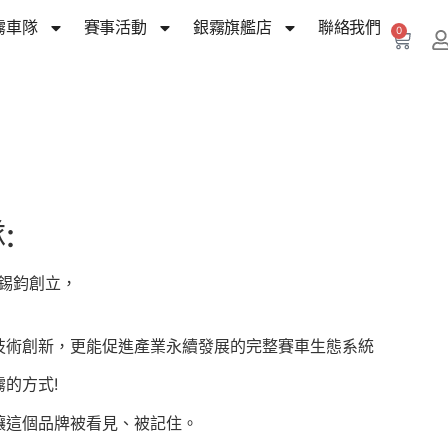
霧車隊
賽事活動
銀霧旗艦店
聯絡我們
0
:
手秦錫鈞創立，
技術創新，更能促進產業永續發展的完整賽車生態系統
的方式!
讓這個品牌被看見、被記住。