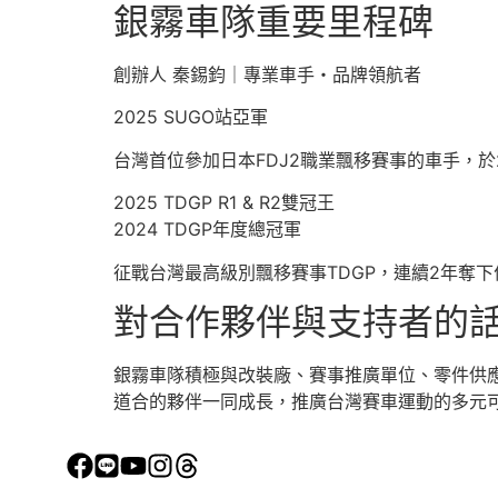
銀霧車隊重要里程碑
創辦人 秦錫鈞｜專業車手・品牌領航者
2025 SUGO站亞軍
台灣首位參加日本FDJ2職業飄移賽事的車手，於
2025 TDGP R1 & R2雙冠王
2024 TDGP年度總冠軍
征戰台灣最高級別飄移賽事TDGP，連續2年奪下
對合作夥伴與支持者的
銀霧車隊積極與改裝廠、賽事推廣單位、零件供
道合的夥伴一同成長，推廣台灣賽車運動的多元